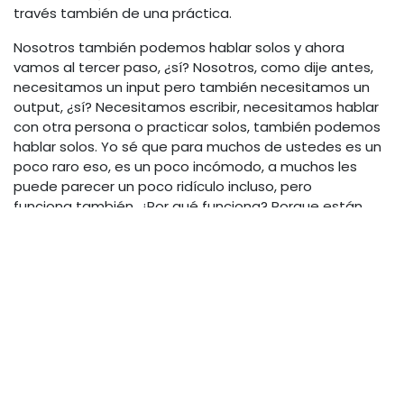
través también de una práctica.
Nosotros también podemos hablar solos y ahora
vamos al tercer paso, ¿sí? Nosotros, como dije antes,
necesitamos un input pero también necesitamos un
output, ¿sí? Necesitamos escribir, necesitamos hablar
con otra persona o practicar solos, también podemos
hablar solos. Yo sé que para muchos de ustedes es un
poco raro eso, es un poco incómodo, a muchos les
puede parecer un poco ridículo incluso, pero
funciona también. ¿Por qué funciona? Porque están
haciendo una práctica, es un output, ustedes están
hablando y sacando ese contenido o ese vocabulario,
esas expresiones que ustedes pudieron adquirir
a través del input comprensible, ¿sí? Entonces
necesitamos la práctica, no solamente la escucha sino
también la práctica, esas dos cosas van siempre de la
mano.
A través de esta práctica ustedes se van a dar cuenta
que inconscientemente van a empezar a decir cosas