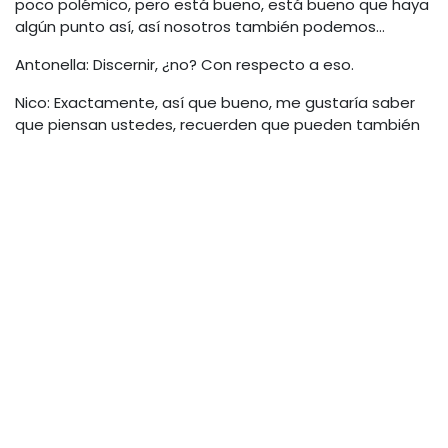
poco polémico, pero está bueno, está bueno que haya
algún punto así, así nosotros también podemos…
Antonella: Discernir, ¿no? Con respecto a eso.
Nico: Exactamente, así que bueno, me gustaría saber
que piensan ustedes, recuerden que pueden también
responder a las preguntas.
(PAUSA)
Antonella: Bien, y ahora vamos a ir por el último punto
que es: “Vivir el presente”. Esto que es tan difícil a
veces, sobre todo porque vivimos muchas veces en el
pasado, en el futuro, pensando que hicimos o que
vamos a hacer, en vez de disfrutar el momento
presente también, ¿no? Yo soy una persona que por
ejemplo, piensa mucho en el pasado, piensa mucho en
que hizo mal, que hizo bien, que dijo mal, que dijo bien,
en vez de disfrutar el momento presente que va a ser
también tu recuerdo del mañana, ¿no? Entonces me
parece también algo muy importante y muy difícil de