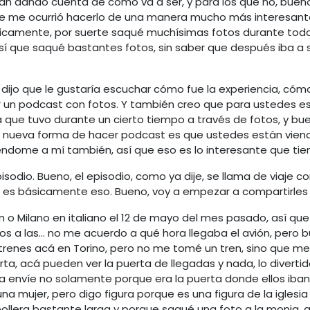
án dando cuenta de cómo va a ser, y para los que no, buen
ero se me ocurrió hacerlo de una manera mucho más interesa
icamente, por suerte saqué muchísimas fotos durante todo es
sí que saqué bastantes fotos, sin saber que después iba a 
jo que le gustaría escuchar cómo fue la experiencia, cómo 
 un podcast con fotos. Y también creo que para ustedes 
ia que tuvo durante un cierto tiempo a través de fotos, y b
a nueva forma de hacer podcast es que ustedes están viendo
ndome a mí también, así que eso es lo interesante que tie
odio. Bueno, el episodio, como ya dije, se llama de viaje con 
, es básicamente eso. Bueno, voy a empezar a compartirles 
án o Milano en italiano el 12 de mayo del mes pasado, así q
 a las... no me acuerdo a qué hora llegaba el avión, pero
 trenes acá en Torino, pero no me tomé un tren, sino que me
rta, acá pueden ver la puerta de llegadas y nada, lo diverti
a envíe no solamente porque era la puerta donde ellos iban a
na mujer, pero digo figura porque es una figura de la iglesia
ollera bastante larga y porque saqué una foto a la monja, qu