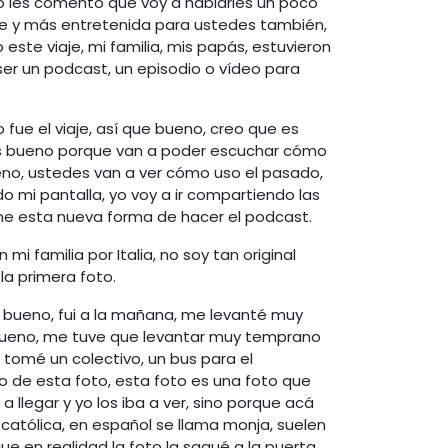
o les comento que voy a hablarles un poco
nte y más entretenida para ustedes también,
te viaje, mi familia, mis papás, estuvieron
ser un podcast, un episodio o vídeo para
fue el viaje, así que bueno, creo que es
es bueno porque van a poder escuchar cómo
ueno, ustedes van a ver cómo uso el pasado,
 mi pantalla, yo voy a ir compartiendo las
ne esta nueva forma de hacer el podcast.
mi familia por Italia, no soy tan original
la primera foto.
ue bueno, fui a la mañana, me levanté muy
 bueno, me tuve que levantar muy temprano
 tomé un colectivo, un bus para el
do de esta foto, esta foto es una foto que
 llegar y yo los iba a ver, sino porque acá
 católica, en español se llama monja, suelen
e en realidad la foto la saqué a la puerta,