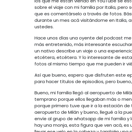
los que me están viendo en YouTube se est
sobre el viaje con mi familia por Italia, p
que es comentárselo a través de fotos. Bás
durante un mes acá visitándome en Italia, a
ustedes.
Hace unos días una oyente del podcast me di
más entretenido, más interesante escuchar
un nativo describe un viaje o una experienc
etcétera, etcétera. Y lo interesante de est
fotos al mismo tiempo que me pueden ir vié
Así que bueno, espero que disfruten este epis
para hacer títulos de episodios, pero bueno
Bueno, mi familia llegó al aeropuerto de Mil
temprano porque ellos llegaban más o menos
porque primero tuve que ir a la estación de
aeropuerto de Milán y bueno, llegué a la pue
envíe al grupo de whatsapp de mi familia y l
hay una monja, esta figura que ven acá, es u
llevar ese velo en la cabeza y también una p