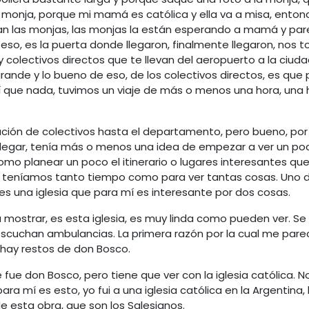
monja, porque mi mamá es católica y ella va a misa, enton
ran las monjas, las monjas la están esperando a mamá y par
so, es la puerta donde llegaron, finalmente llegaron, nos t
 colectivos directos que te llevan del aeropuerto a la ciudad
rande y lo bueno de eso, de los colectivos directos, es q
sí que nada, tuvimos un viaje de más o menos una hora, una 
ión de colectivos hasta el departamento, pero bueno, por s
 a llegar, tenía más o menos una idea de empezar a ver un po
mo planear un poco el itinerario o lugares interesantes que
 teníamos tanto tiempo como para ver tantas cosas. Uno de
es una iglesia que para mí es interesante por dos cosas.
 a mostrar, es esta iglesia, es muy linda como pueden ver. S
 escuchan ambulancias. La primera razón por la cual me pare
a hay restos de don Bosco.
fue don Bosco, pero tiene que ver con la iglesia católica. N
a mí es esto, yo fui a una iglesia católica en la Argentina, h
 esta obra, que son los Salesianos.